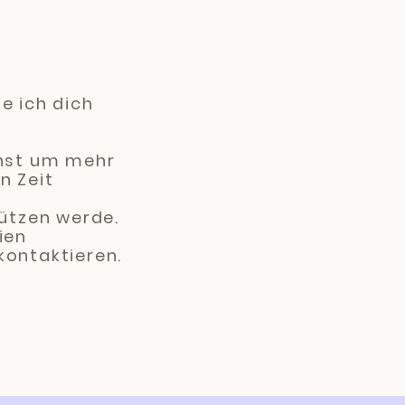
e ich dich
nnst um mehr
n Zeit
tützen werde.
ien
kontaktieren.